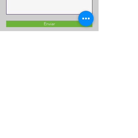
Enviar
Diseñamos productos irresistiblemente sabrosos que se adaptan a los
diversos estilos de vida gluten free y lowcarb, priorizando la salud.
Creemos firmemente que cuidar de nuestro bienestar debería ser
percibido como un privilegio.
Av Raúl Ferrero 1274 Piso 3 No. 6 La Molina Lima
(Tlf.
+51942992989)
Lunes a Viernes de 9am a 5:30pm y Sábados de 9am a
3:30pm.
retail@greenmarket.pe