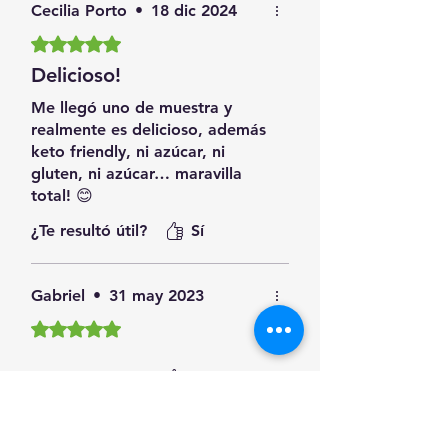
Cecilia Porto
•
18 dic 2024
Obtuvo 5 de 5 estrellas.
Delicioso!
Me llegó uno de muestra y
realmente es delicioso, además
keto friendly, ni azúcar, ni
gluten, ni azúcar… maravilla
total! 😊
¿Te resultó útil?
Sí
Gabriel
•
31 may 2023
Obtuvo 5 de 5 estrellas.
¿Te resultó útil?
Sí
Productos