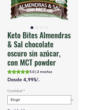
Keto Bites Almendras
& Sal chocolate
oscuro sin azúcar,
con MCT powder
Según 2 reseñas, la calificación es de 5.0 de 5 estrellas
5.0 | 2 reseñas
Precio
Desde
4,99S/.
de
Cantidad
*
oferta