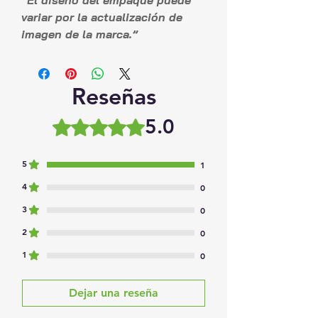
“El diseño del empaque puede
variar por la actualización de
imagen de la marca.”
Reseñas
5.0
Obtuvo 5 de 5 estrellas.
5
1
4
0
3
0
2
0
1
0
Dejar una reseña