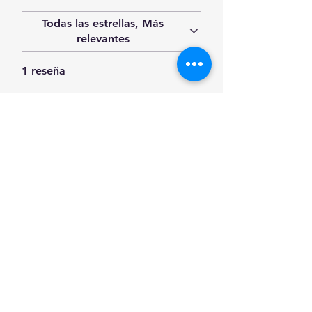
Todas las estrellas, Más
relevantes
1 reseña
Gabriel
•
31 may 2023
Obtuvo 5 de 5 estrellas.
¿Te resultó útil?
Sí
Productos
relacionados