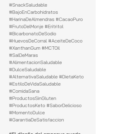
#SnackSaludable
#BajoEnCarbohidratos
#HarinaDeAlmendras #CacaoPuro
#FrutoDelMonje #Eritritol
#BicarbonatoDeSodio
#HuevosDeCorral #AceiteDeCoco
#XanthanGum #MCTOil
#SalDeMaras
#AlimentacionSaludable
#DulceSaludable
#AlternativaSaludable #DietaKeto
#EstiloDeVidaSaludable
#ComidaSana
#ProductosSinGluten
#ProductosKeto #SaborDelicioso
#MomentoDulce
#GarantiaDeSatisfaccion