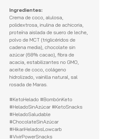
Ingredientes:
Crema de coco, alulosa,
polidextrosa, inulina de achicoria,
proteína aislada de suero de leche,
polvo de MCT (triglicéridos de
cadena media), chocolate sin
azúcar (68% cacao), fibra de
acacia, estabilizantes no GMO,
aceite de coco, colágeno
hidrolizado, vainilla natural, sal
rosada de Maras.
#KetoHelado #BombónKeto
#HeladoSinAzúcar #KetoSnacks
#HeladoSaludable
#ChocolateSinAzúcar
#HikariHeladosLowcarb
#VivirPowerSnacks