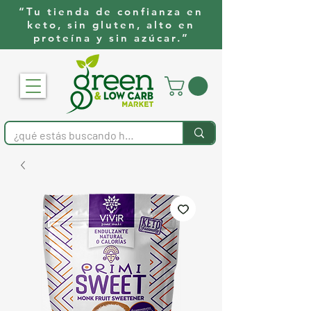
“Tu tienda de confianza en
keto, sin gluten, alto en
proteína y sin azúcar.”