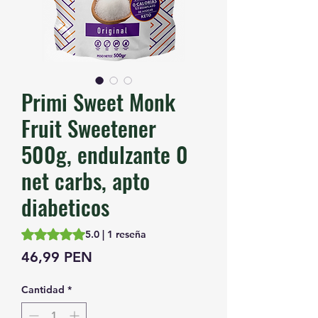
Primi Sweet Monk
Fruit Sweetener
500g, endulzante 0
net carbs, apto
diabeticos
Según 1 reseña, la calificación es de 5.0 de 5 estrellas
5.0 | 1 reseña
Precio
46,99 PEN
Cantidad
*