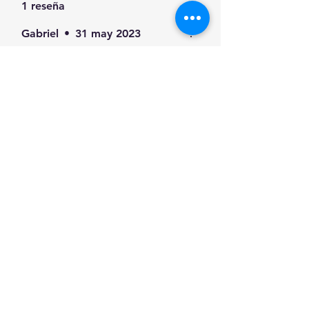
1 reseña
Gabriel
•
31 may 2023
Obtuvo 5 de 5 estrellas.
¿Te resultó útil?
Sí
Productos
relacionados