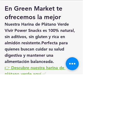
En Green Market te 
ofrecemos la mejor
Nuestra 
Harina de Plátano Verde 
Vivir Power Snacks
 es 100% natural, 
sin aditivos, sin gluten y rica en 
almidón resistente.Perfecta para 
quienes buscan cuidar su salud 
digestiva y mantener una 
alimentación balanceada.
👉 Descubre nuestra harina de 
plátano verde aquí ✅
Conclusión
La harina de plátano verde es un 
ingrediente funcional que combina 
sabor neutro, bajo impacto 
glucémico y alto valor nutricional. Es 