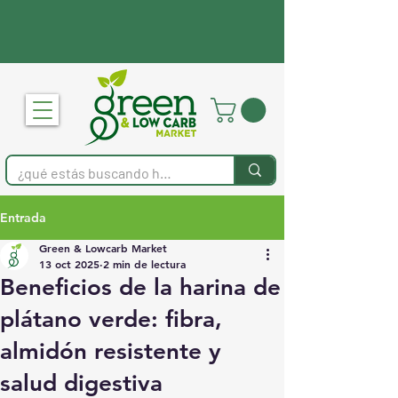
“Tu tienda de confianza en
keto, sin gluten, alto en
proteína y sin azúcar.”
Entrada
Green & Lowcarb Market
13 oct 2025
2 min de lectura
Beneficios de la harina de
plátano verde: fibra,
almidón resistente y
salud digestiva