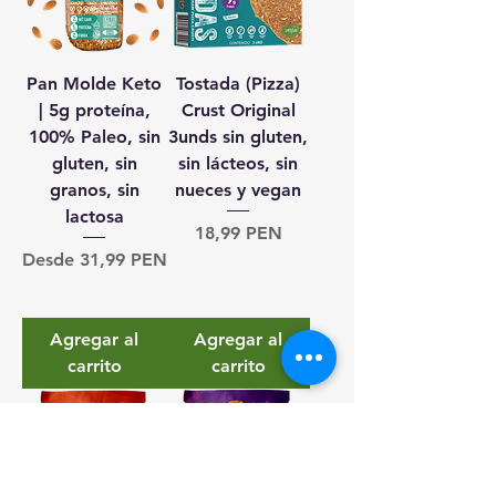
Pan Molde Keto
Tostada (Pizza)
| 5g proteína,
Crust Original
100% Paleo, sin
3unds sin gluten,
gluten, sin
sin lácteos, sin
granos, sin
nueces y vegan
lactosa
Precio
18,99 PEN
Precio de oferta
Desde
31,99 PEN
Agregar al
Agregar al
carrito
carrito