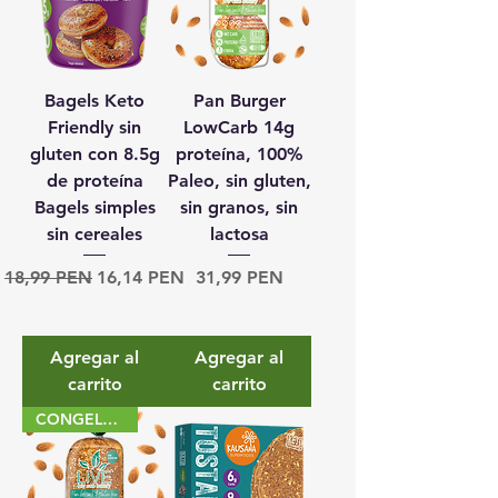
Bagels Keto
Pan Burger
Friendly sin
LowCarb 14g
gluten con 8.5g
proteína, 100%
de proteína
Paleo, sin gluten,
Bagels simples
sin granos, sin
sin cereales
lactosa
Precio
Precio de oferta
Precio
18,99 PEN
16,14 PEN
31,99 PEN
Agregar al
Agregar al
carrito
carrito
CONGELADO