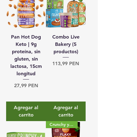
Pan Hot Dog
Combo Live
Keto | 9g
Bakery (5
proteína, sin
productos)
gluten, sin
Precio
113,99 PEN
lactosa, 15cm
longitud
Precio
27,99 PEN
Agregar al
Agregar al
carrito
carrito
Crunchy y saludable