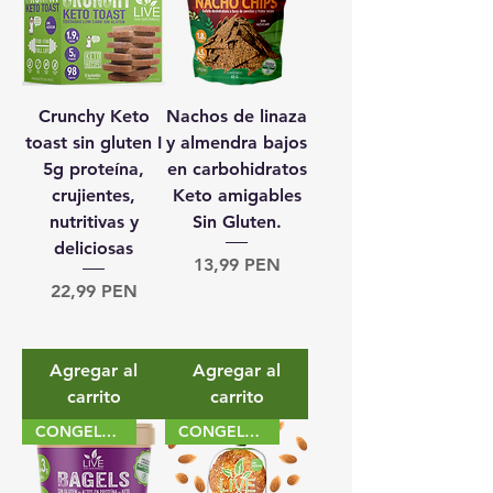
Crunchy Keto
Nachos de linaza
toast sin gluten I
y almendra bajos
5g proteína,
en carbohidratos
crujientes,
Keto amigables
nutritivas y
Sin Gluten.
deliciosas
Precio
13,99 PEN
Precio
22,99 PEN
Agregar al
Agregar al
carrito
carrito
CONGELADO
CONGELADO