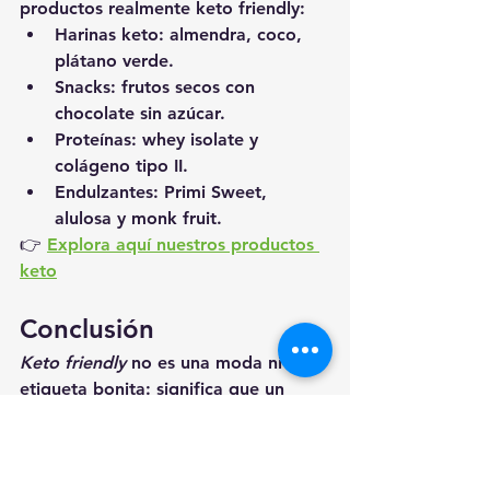
productos realmente keto friendly:
Harinas keto
: almendra, coco, 
plátano verde.
Snacks
: frutos secos con 
chocolate sin azúcar.
Proteínas
: whey isolate y 
colágeno tipo II.
Endulzantes
: Primi Sweet, 
alulosa y monk fruit.
👉 
Explora aquí nuestros productos 
keto
Conclusión
Keto friendly
 no es una moda ni una 
etiqueta bonita: significa que un 
producto respeta tu salud 
metabólica, tu estilo de vida y tus 
metas. La próxima vez que compres, 