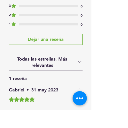
3
0
2
0
1
0
Dejar una reseña
Todas las estrellas, Más
relevantes
1 reseña
Gabriel
•
31 may 2023
Obtuvo 5 de 5 estrellas.
¿Te resultó útil?
Sí (2)
Productos