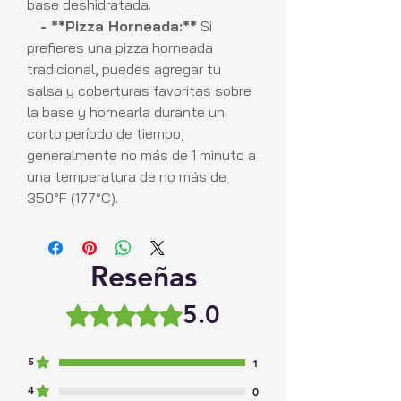
base deshidratada.
- **Pizza Horneada:**
Si
prefieres una pizza horneada
tradicional, puedes agregar tu
salsa y coberturas favoritas sobre
la base y hornearla durante un
corto período de tiempo,
generalmente no más de 1 minuto a
una temperatura de no más de
350°F (177°C).
Reseñas
5.0
Obtuvo 5 de 5 estrellas.
5
1
4
0