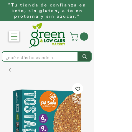
“Tu tienda de confianza en
keto, sin gluten, alto en
proteína y sin azúcar.”