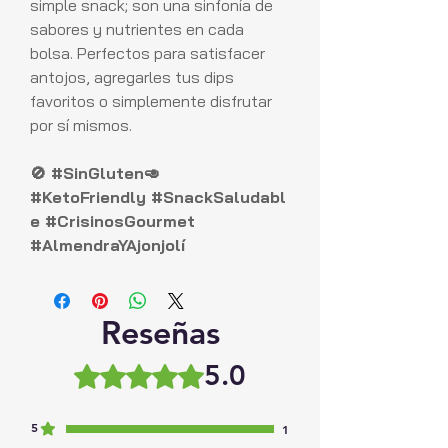
simple snack; son una sinfonía de
sabores y nutrientes en cada
bolsa. Perfectos para satisfacer
antojos, agregarles tus dips
favoritos o simplemente disfrutar
por sí mismos.
🚫 #SinGluten🥑
#KetoFriendly #SnackSaludabl
e #CrisinosGourmet
#AlmendraYAjonjolí
Reseñas
5.0
Obtuvo 5 de 5 estrellas.
5
1