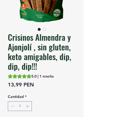
Crisinos Almendra y
Ajonjolí , sin gluten,
keto amigables, dip,
dip, dip!!!
Según 1 reseña, la calificación es de 5.0 de 5 estrellas
5.0 | 1 reseña
Precio
13,99 PEN
Cantidad
*