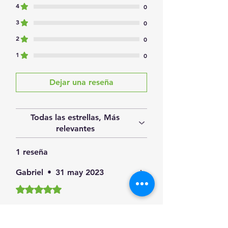
4
0
3
0
2
0
1
0
Dejar una reseña
Todas las estrellas, Más
relevantes
1 reseña
Gabriel
•
31 may 2023
Obtuvo 5 de 5 estrellas.
¿Te resultó útil?
Sí