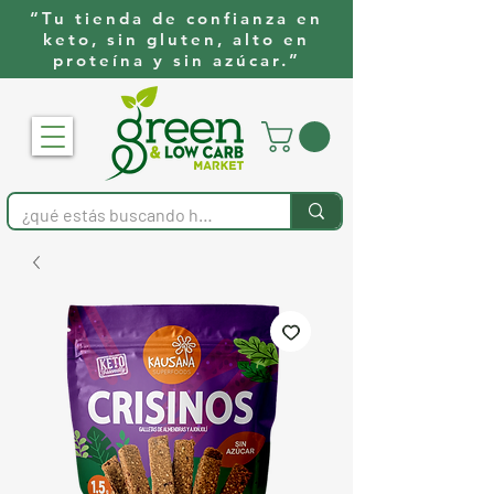
“Tu tienda de confianza en
keto, sin gluten, alto en
proteína y sin azúcar.”